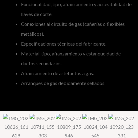
Funcionalidad, tipo, afianzamiento y accesibilidad de
llaves de corte.
Conexiones al circuito de gas (cañerías o flexibles
metálicos).
Especificaciones técnicas del fabricante.
Material, tipo, afianzamiento y estanqueidad de
ductos secundarios.
Afianzamiento de artefactos a gas.
Arranques de gas debidamente sellados.