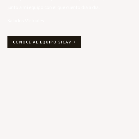
junto a mi equipo con el que cuento día a día.
Saludos Virtuales.
CONOCE AL EQUIPO SICAV