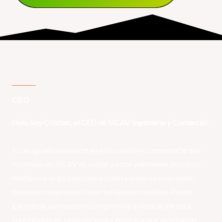
CEO
Hola Soy Cristian, el CEO de SICAV Ingeniería y Comercial.
Es un agrado saludarte en esta ocasión y comentarte que
mi misión en SICAV es cuidar y estar pendiente del corto,
mediano y largo plazo para traerte mejores soluciones
teniendo como norte hacer tus sueños realidad. Puedo
garantizar que nuestro compromiso y dedicación está
impregnado en cada persona y empresa que aportamos