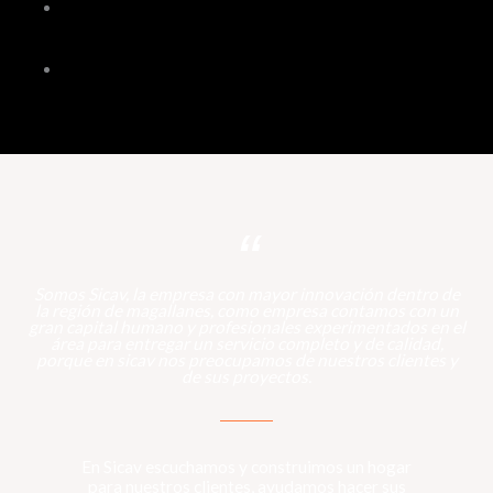
“
Somos Sicav, la empresa con mayor innovación dentro de
la región de magallanes, como empresa contamos con un
gran capital humano y profesionales experimentados en el
área para entregar un servicio completo y de calidad,
porque en sicav nos preocupamos de nuestros clientes y
de sus proyectos.
En Sicav escuchamos y construimos un hogar
para nuestros clientes, ayudamos hacer sus