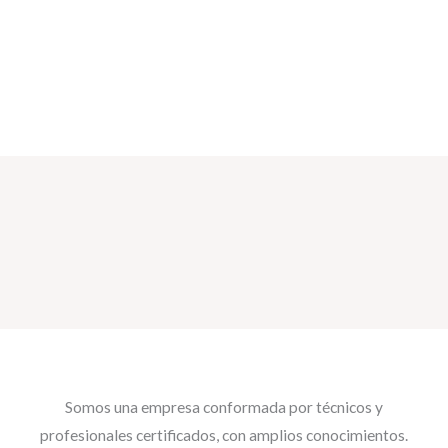
Elaboramos e inspeccionamos distribuciones y redes para el
hogar y empresa dentro de Magallanes
Somos una empresa conformada por técnicos y
profesionales certificados, con amplios conocimientos.